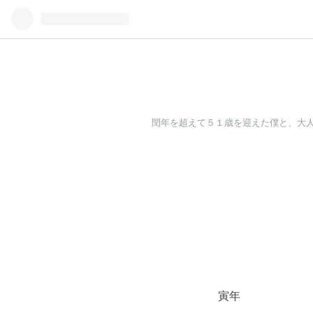
閏年を超えて５１歳を迎えた僕と、大
寅年