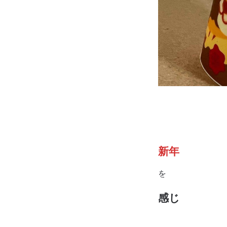
新年
を
感じ