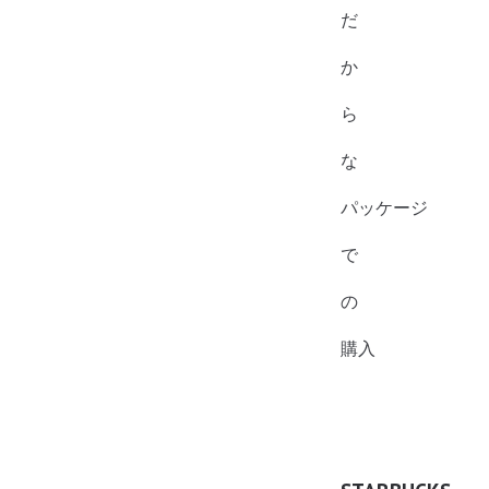
だ
か
ら
な
パッケージ
で
の
購入