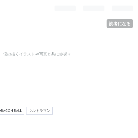
読者になる
、僕の描くイラストや写真と共に赤裸々
DRAGON BALL
ウルトラマン