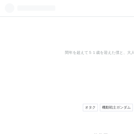
閏年を超えて５１歳を迎えた僕と、大
オタク
機動戦士ガンダム