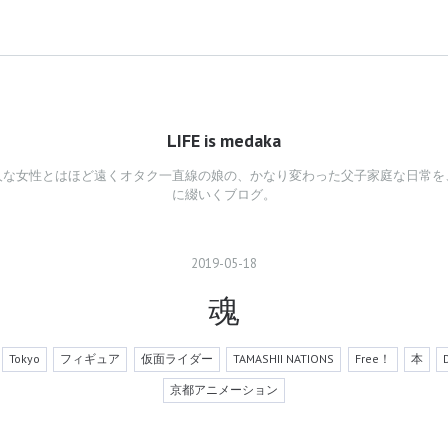
LIFE is medaka
人な女性とはほど遠くオタク一直線の娘の、かなり変わった父子家庭な日常を
に綴いくブログ。
2019
-
05
-
18
魂
Tokyo
フィギュア
仮面ライダー
TAMASHII NATIONS
Free！
本
京都アニメーション